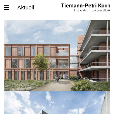
Please select a page template in page properties.
Aktuell
Büro
Projekte
Kontakt