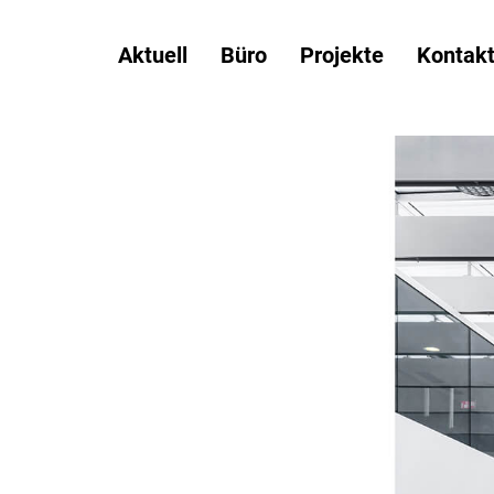
Please select a page template in page properties.
Aktuell
Büro
Projekte
Kontak