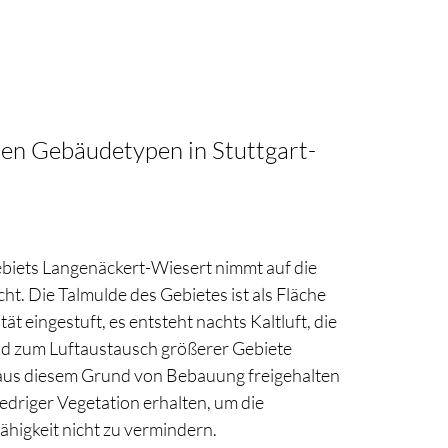
hen Gebäudetypen in Stuttgart-
iets Langenäckert-Wiesert nimmt auf die
cht. Die Talmulde des Gebietes ist als Fläche
ät eingestuft, es entsteht nachts Kaltluft, die
nd zum Luftaustausch größerer Gebiete
d aus diesem Grund von Bebauung freigehalten
edriger Vegetation erhalten, um die
ähigkeit nicht zu vermindern.