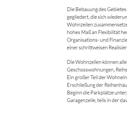
Die Bebauung des Gebietes 
gegliedert, die sich wiederu
Wohnzeilen zusammensetzen.
hohes Maß an Flexibilität he
Organisations- und Finanzi
einer schrittweisen Realisie
Die Wohnzeilen können all
Geschosswohnungen, Reihen
Ein großer Teil der Wohneinh
Erschließung der Reihenhäu
Beginn die Parkplätze unterg
Garagenzeile, teils in der 