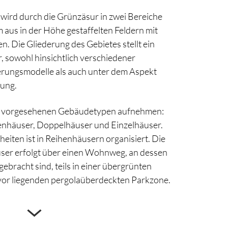
wird durch die Grünzäsur in zwei Bereiche
m aus in der Höhe gestaffelten Feldern mit
 Die Gliederung des Gebietes stellt ein
r, sowohl hinsichtlich verschiedener
erungsmodelle als auch unter dem Aspekt
rung.
e vorgesehenen Gebäudetypen aufnehmen:
häuser, Doppelhäuser und Einzelhäuser.
eiten ist in Reihenhäusern organisiert. Die
ser erfolgt über einen Wohnweg, an dessen
ebracht sind, teils in einer übergrünten
davor liegenden pergolaüberdeckten Parkzone.