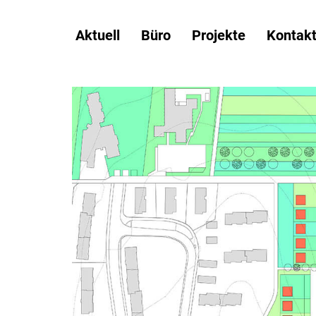
Please select a page template in page properties.
Aktuell
Büro
Projekte
Kontak